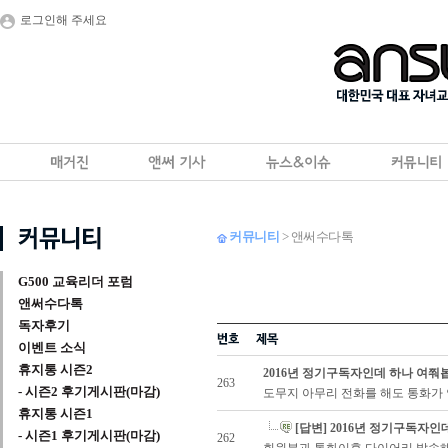
로그인해 주세요
커뮤니티
> 앤써수다톡
G500 교육리더 포럼
앤써수다톡
독자후기
이벤트 소식
휴지통 시즌2
2016년 정기구독자인데 하나 여쭤
263
- 시즌2 후기게시판(마감)
도무지 아무리 전화를 해도 통화가 
휴지통 시즌1
[답변] 2016년 정기구독자인
- 시즌1 후기게시판(마감)
262
회원분과 통화이후 다이어리 발송해 드