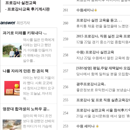
프로강사 실전교육
- 프로강사교육 후기게시판
261
수원세미나
프로강사 실전 교육을 듣고. . .
260
휴지통 채움 편을 들었을때 느꼈던 전
과거로 미래를 키워내다 -...
2015 프로강사, 직원 실전 교육 
259
역사를 잃은 민족에게
12월 22일 경기 중소기업 종합지원세
미래는 없다고 했던
가. 미래를 만들어가
수원) 프로강사 실전교육
258
기 위해서는 과거의
지난 22일 수원에서 열린 교육에 참
실수를...
[SBS방영] 평일,주말 재택알바 모
나를 자라게 만든 한 권의 책
257
당사에서 함께 일하실 분을 모집합니다
아이는 부모의 거울이
라 했다. 사회 곳곳에
광주프로강사교육..
256
서 창의사고력이 요구
좋은정보로 유익한시간을 보냈습니다이
되는 오늘날, 자녀의
독...
255
프로강사 및 프로 직원 실촌교육강
명문대 합격생의 노하우 공...
프로강사 실전교육 서울 참석후기
254
엄마의 백 마디 조언
21일 서울 강서문화원 에서 열린 '
보다 동경했던 선배의
253
수원 세미나
한 마디가 더 가슴에