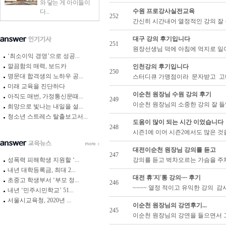
와 닿는 게 아이들이
수원 프로강사실전교육
다...
252
간신히 시간내어 열정적인 강의 잘 
대구 강의 후기입니다
251
원장선생님 덕에 아침에 억지로 일어나
‘최소이익 경영’으로 성공...
깔끔함의 매력, 보드카
인천강의 후기입니다
250
명문대 합격생의 노하우 공...
스터디큐 가맹점이라 문자받고 고마
미래 교육을 진단하다
이순천 원장님 수원 강의 후기
아직도 매번, 가정통신문때...
249
이순천 원장님의 소중한 강의 잘 들
희망으로 빛나는 내일을 설...
청소년 스트레스 탈출보고서...
도움이 많이 되는 시간 이었습니다
248
시즌1에 이어 시즌2에서도 많은 것을
대전이순천 원장님 강의를 듣고
247
강의를 듣고 벅차오르는 가슴을 주체
성폭력 피해학생 지원할 ‘...
내년 대학등록금, 최대 2...
대전 휴'지'통 강의~~ 후기
초중고 학생부서 ‘부모 정...
246
~~~~ 열정 적이고 유익한 강의 감
내년 ‘민주시민학교’ 51...
서울시교육청, 2020년 ...
이순천 원장님의 강연후기...
245
이순천 원장님의 강연을 들으면서 그