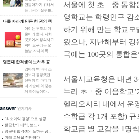
서울에 첫 초ㆍ중 통합운
만들어가기 위해서
는 과거의 실수를...
영학교는 학령인구 감소
나를 자라게 만든 한 권의 책
하기 위해 만든 학교모
아이는 부모의 거
울이라 했다. 사회
곳곳에서 창의사고
왔으나, 지난해부터 강
력이 요구되는 오
늘날, 자녀의 독...
국에는 100곳의 통합
명문대 합격생의 노하우 공...
엄마의 백 마디 조
언보다 동경했던
서울시교육청은 내년 3
선배의 한 마디가
더 가슴에 와 닿는
누리 초ㆍ중 이음학교’
게 아이들이다...
헬리오시티 내에서 운영되
수학급 각 1개 포함) 규
‘최소이익 경영’으로 성공...
깔끔함의 매력, 보드카
학교급 별 교감을 1명씩
명문대 합격생의 노하우 공...
미래 교육을 진단하다