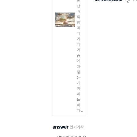
던
선
배
의
한
마
디
가
더
가
슴
에
와
닿
는
게
아
이
들
이
다...