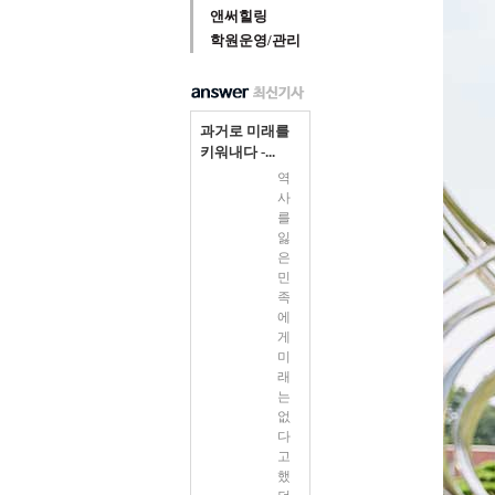
앤써힐링
학원운영/관리
과거로 미래를
키워내다 -...
역
사
를
잃
은
민
족
에
게
미
래
는
없
다
고
했