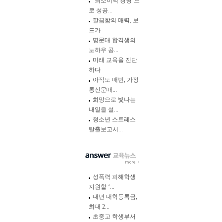
‘최소이익 경영’으
로 성공...
깔끔함의 매력, 보
드카
명문대 합격생의
노하우 공...
미래 교육을 진단
하다
아직도 매번, 가정
통신문때...
희망으로 빛나는
내일을 설...
청소년 스트레스
탈출보고서...
성폭력 피해학생
지원할 ‘...
내년 대학등록금,
최대 2...
초중고 학생부서