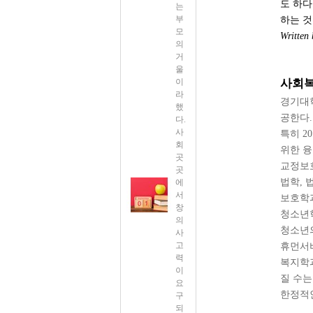
도 하다
는
부
하는 것
모
Writte
의
거
울
이
사회복
라
경기대
했
공한다.
다.
사
특히 2
회
위한 융
곳
교정보호
곳
법학, 
에
서
보호학과
창
청소년
의
청소년의
사
고
휴먼서비
력
복지학과
이
질 수는
요
한정적인
구
되