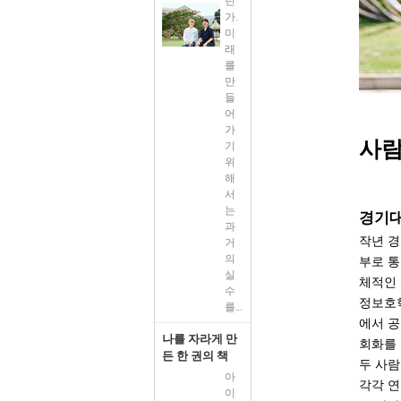
던
가.
미
래
를
만
들
어
가
사람
기
위
해
서
는
경기
과
작년 
거
의
부로 통
실
체적인 
수
정보호학
를...
에서 공
나를 자라게 만
회화를 
든 한 권의 책
두 사람
아
각각 연
이