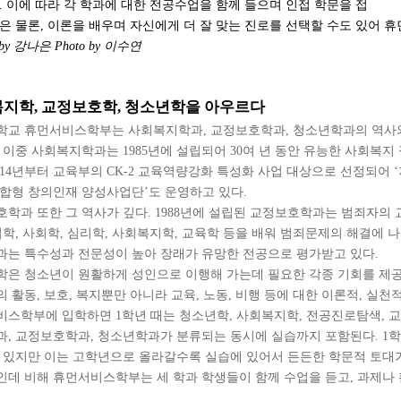
. 이에 따라 각 학과에 대한 전공수업을 함께 들으며 인접 학문을 접
은 물론, 이론을 배우며 자신에게 더 잘 맞는 진로를 선택할 수도 있어 
n by 강나은 Photo by 이수연
지학, 교정보호학, 청소년학을 아우르다
학교 휴먼서비스학부는 사회복지학과, 교정보호학과, 청소년학과의 역사와 
 이중 사회복지학과는 1985년에 설립되어 30여 년 동안 유능한 사회복지
014년부터 교육부의 CK-2 교육역량강화 특성화 사업 대상으로 선정되
합형 창의인재 양성사업단’도 운영하고 있다.
학과 또한 그 역사가 깊다. 1988년에 설립된 교정보호학과는 범죄자의
법학, 사회학, 심리학, 사회복지학, 교육학 등을 배워 범죄문제의 해결에 
는 특수성과 전문성이 높아 장래가 유망한 전공으로 평가받고 있다.
학은 청소년이 원활하게 성인으로 이행해 가는데 필요한 각종 기회를 제공
 활동, 보호, 복지뿐만 아니라 교육, 노동, 비행 등에 대한 이론적, 실
스학부에 입학하면 1학년 때는 청소년학, 사회복지학, 전공진로탐색, 교
, 교정보호학과, 청소년학과가 분류되는 동시에 실습까지 포함된다. 1학
 있지만 이는 고학년으로 올라갈수록 실습에 있어서 든든한 학문적 토대가
데 비해 휴먼서비스학부는 세 학과 학생들이 함께 수업을 듣고, 과제나 