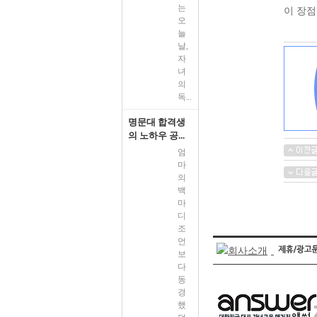
는
이 장점
오
늘
날,
자
녀
의
독...
명문대 합격생
의 노하우 공...
엄
마
의
백
마
디
조
언
보
다
동
경
했