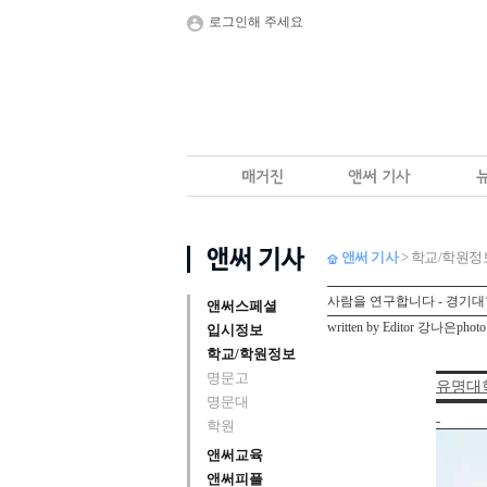
로그인해 주세요
앤써 기사
> 학교/학원정
사람을 연구합니다 - 경기
앤써스페셜
written by Editor 강나은pho
입시정보
학교/학원정보
명문고
유명대
명문대
학원
앤써교육
앤써피플