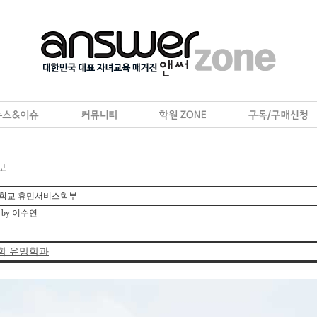
보
대학교 휴먼서비스학부
to by 이수연
학 유망학과