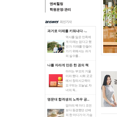
앤써힐링
학원운영/관리
과거로 미래를 키워내다 -...
역사를 잃은 민족에
게 미래는 없다고 했
던가. 미래를 만들어
가기 위해서는 과거
의 실수를...
나를 자라게 만든 한 권의 책
아이는 부모의 거울
이라 했다. 사회 곳곳
에서 창의사고력이
요구되는 오늘날, 자
녀의 독...
명문대 합격생의 노하우 공...
엄마의 백 마디 조언
보다 동경했던 선배
의 한 마디가 더 가슴