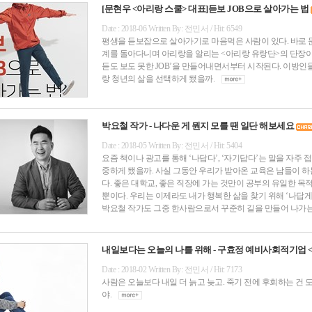
[문현우 <아리랑 스쿨> 대표]듣보 JOB으로 살아가는 법
Date : 2018-06 Written By: 전민서 / Hit: 6549
평생을 듣보잡으로 살아가기로 마음먹은 사람이 있다. 바로 문
계를 돌아다니며 아리랑을 알리는 <아리랑 유랑단>의 단장이
듣도 보도 못한 JOB’을 만들어내면서부터 시작된다. 이방인
랑 청년의 삶을 선택하게 됐을까.
박요철 작가 - 나다운 게 뭔지 모를 땐 일단 해보세요
Date : 2018-05 Written By: 전민서 / Hit: 5404
요즘 책이나 광고를 통해 ‘나답다’, ‘자기답다’는 말을 자주 접
중하게 됐을까. 사실 그동안 우리가 받아온 교육은 남들이 하
다. 좋은 대학교, 좋은 직장에 가는 것만이 공부의 유일한 목적
뿐이다. 우리는 이제라도 내가 행복한 삶을 찾기 위해 ‘나답게
박요철 작가도 그중 한사람으로서 꾸준히 길을 만들어 나가
내일보다는 오늘의 나를 위해 - 구효정 예비사회적기업 
Date : 2018-02 Written By: 전민서 / Hit: 7173
사람은 오늘보다 내일 더 늙고 늦고. 죽기 전에 후회하는 건 
야.