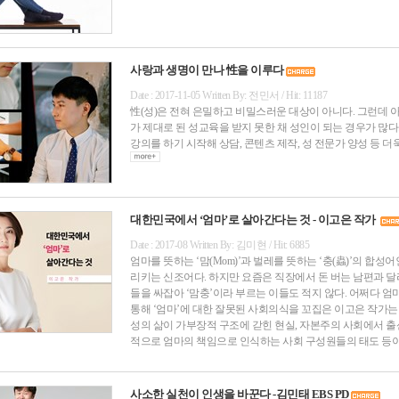
사랑과 생명이 만나 性을 이루다
Date : 2017-11-05 Written By: 전민서 / Hit: 11187
性(성)은 전혀 은밀하고 비밀스러운 대상이 아니다. 그런데 
가 제대로 된 성교육을 받지 못한 채 성인이 되는 경우가 많
강의를 하기 시작해 상담, 콘텐츠 제작, 성 전문가 양성 등 
대한민국에서 ‘엄마’로 살아간다는 것 - 이고은 작가
Date : 2017-08 Written By: 김미현 / Hit: 6885
엄마를 뜻하는 ‘맘(Mom)’과 벌레를 뜻하는 ‘충(蟲)’의 합성
리키는 신조어다. 하지만 요즘은 직장에서 돈 버는 남편과 달
들을 싸잡아 ‘맘충’이라 부르는 이들도 적지 않다. 어쩌다 엄
통해 ‘엄마’에 대한 잘못된 사회의식을 꼬집은 이고은 작가는
성의 삶이 가부장적 구조에 갇힌 현실, 자본주의 사회에서 
적으로 엄마의 책임으로 인식하는 사회 구성원들의 태도 등이
사소한 실천이 인생을 바꾼다 -김민태 EBS PD