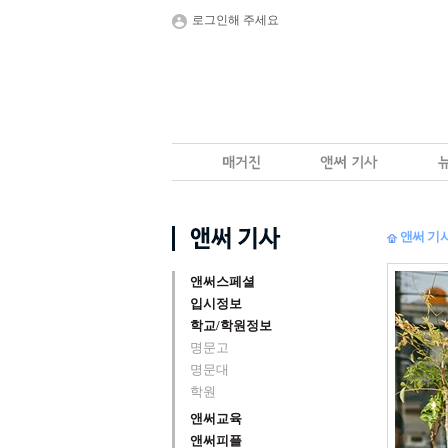
로그인해 주세요
앤써 기
앤써스페셜
입시정보
학교/학원정보
명문고
명문대
학원
앤써교육
앤써피플