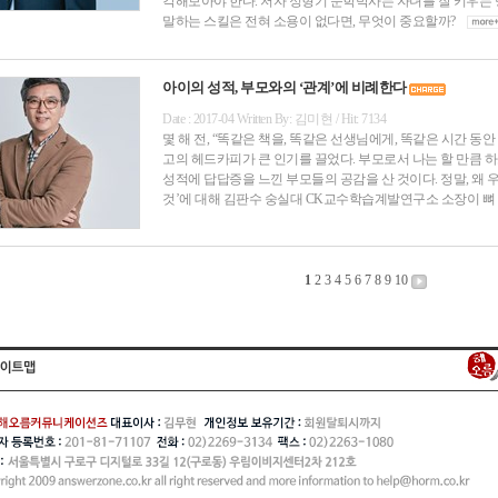
각해보아야 한다. 저자 정형기 문학박사는 자녀를 잘 키우는 
말하는 스킬은 전혀 소용이 없다면, 무엇이 중요할까?
아이의 성적, 부모와의 ‘관계’에 비례한다
Date : 2017-04 Written By: 김미현 / Hit: 7134
몇 해 전, “똑같은 책을, 똑같은 선생님에게, 똑같은 시간 동
고의 헤드카피가 큰 인기를 끌었다. 부모로서 나는 할 만큼
성적에 답답증을 느낀 부모들의 공감을 산 것이다. 정말, 왜 
것’에 대해 김판수 숭실대 CK교수학습계발연구소 소장이 뼈
1
2
3
4
5
6
7
8
9
10