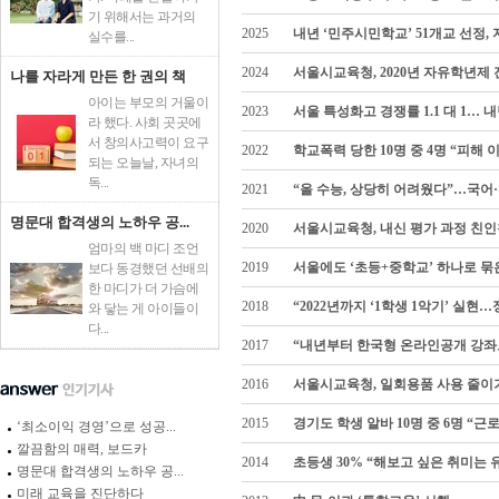
기 위해서는 과거의
2025
내년 ‘민주시민학교’ 51개교 선정
실수를...
2024
서울시교육청, 2020년 자유학년제
나를 자라게 만든 한 권의 책
아이는 부모의 거울이
2023
서울 특성화고 경쟁률 1.1 대 1…
라 했다. 사회 곳곳에
서 창의사고력이 요구
2022
학교폭력 당한 10명 중 4명 “피해
되는 오늘날, 자녀의
독...
2021
“올 수능, 상당히 어려웠다”…국어·
명문대 합격생의 노하우 공...
2020
서울시교육청, 내신 평가 과정 친인척
엄마의 백 마디 조언
2019
서울에도 ‘초등+중학교’ 하나로 묶은
보다 동경했던 선배의
한 마디가 더 가슴에
2018
“2022년까지 ‘1학생 1악기’ 실현
와 닿는 게 아이들이
다...
2017
“내년부터 한국형 온라인공개 강좌로
2016
서울시교육청, 일회용품 사용 줄이
2015
경기도 학생 알바 10명 중 6명 “근
‘최소이익 경영’으로 성공...
깔끔함의 매력, 보드카
2014
초등생 30% “해보고 싶은 취미는 
명문대 합격생의 노하우 공...
미래 교육을 진단하다